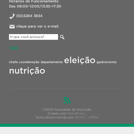
Horários de Funcionamento
Das 08:00-12:00/13:30-17:30
(53)3284 3834
clique para ver o e-mail
TAGS
eleição
chefe
coordenação
departamento
gastronomia
nutrição
©2026 Faculdade de Nutrição.
Criado com
WordPress
.
Tema desenvolvido por
SGTIC / UFPel
.