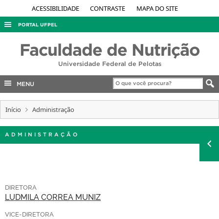
ACESSIBILIDADE
CONTRASTE
MAPA DO SITE
PORTAL UFPEL
ACESSO À INFORMAÇÃO
Faculdade de Nutrição
AUDITORIA
Universidade Federal de Pelotas
COBALTO
MENU
CONCURSOS
Início
EDITAIS
Administração
INTERNACIONAL
ADMINISTRAÇÃO
OUVIDORIA
PORTARIAS
TELEFONES
DIRETORA
LUDMILA CORREA MUNIZ
VICE-DIRETORA