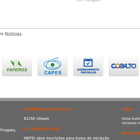
20250619_homologacao.pdf
ria
Notícias
.
ESTATÍSTICAS DO BLOG
TAGS
62.152 cliques
bolsa
bolsi
iniciacao c
ÚLTIMAS NOTÍCIAS
 Fragata,
PROCURE
NEPSI abre inscrições para bolsa de Iniciação