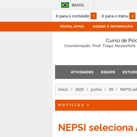
BRASIL
Ir para o conteúdo
1
Ir para o menu
2
PORTAL UFPEL
ACESSO À INFORMAÇÃO
Curso de Psi
Coordenação: Prof. Tiago Neuenfeld
ATIVIDADES
EQUIPE
ESTUD
Início
2025
Junho
09
NEPSI se
NOTÍCIAS
>
NEPSI selecion