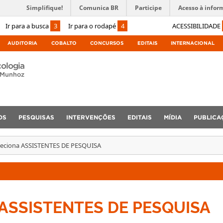
Simplifique!
Comunica BR
Participe
Acesso à infor
Ir para a busca
3
Ir para o rodapé
4
ACESSIBILIDADE
AUDITORIA
COBALTO
CONCURSOS
EDITAIS
INTERNACIONAL
cologia
 Munhoz
OS
PESQUISAS
INTERVENÇÕES
EDITAIS
MÍDIA
PUBLICA
leciona ASSISTENTES DE PESQUISA
a ASSISTENTES DE PESQUISA