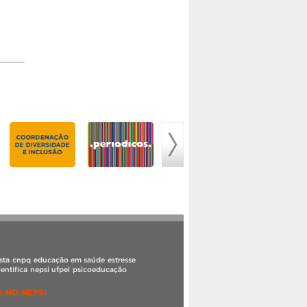
sta
cnpq
educação em saúde
estresse
ientifica
nepsi ufpel
psicoeducação
 NO NEPSI