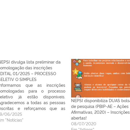
EPSI divulga lista preliminar da
homologação das inscrições
EDITAL 01/2025 – PROCESSO
SELETIV O SIMPLES
Informamos que as inscrições
homologadas para o processo
seletivo já estão disponíveis.
NEPSI disponibiliza DUAS bols
Agradecemos a todas as pessoas
de pesquisa (PBIP-AE – Ações
inscritas e reforçamos que as
Afirmativas, 2020) – Inscrições
próximas etapas serão divulgadas
19/06/2025
abertas!
conforme o cronograma previsto
Em "Notícias"
08/07/2020
no edital.
Em "Artigos"