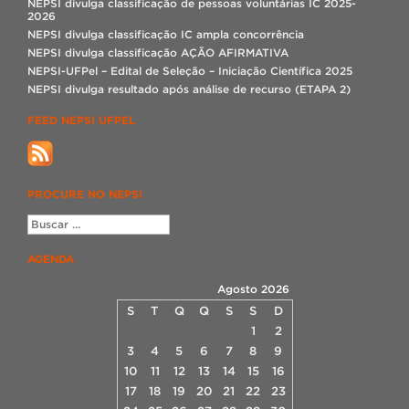
NEPSI divulga classificação de pessoas voluntárias IC 2025-
2026
NEPSI divulga classificação IC ampla concorrência
NEPSI divulga classificação AÇÃO AFIRMATIVA
NEPSI-UFPel – Edital de Seleção – Iniciação Científica 2025
NEPSI divulga resultado após análise de recurso (ETAPA 2)
FEED NEPSI UFPEL
PROCURE NO NEPSI
AGENDA
Agosto 2026
S
T
Q
Q
S
S
D
1
2
3
4
5
6
7
8
9
10
11
12
13
14
15
16
17
18
19
20
21
22
23