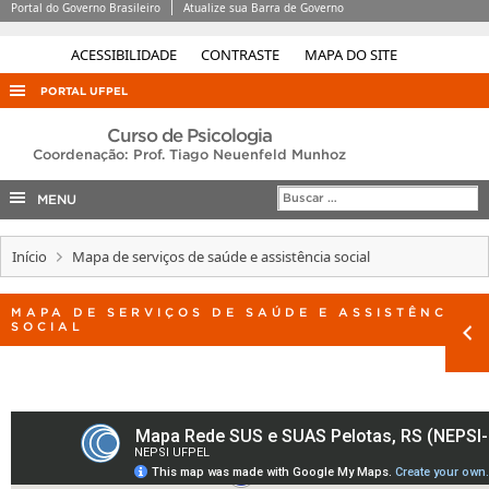
Portal do Governo Brasileiro
Atualize sua Barra de Governo
ACESSIBILIDADE
CONTRASTE
MAPA DO SITE
PORTAL UFPEL
ACESSO À INFORMAÇÃO
Curso de Psicologia
Coordenação: Prof. Tiago Neuenfeld Munhoz
AUDITORIA
MENU
COBALTO
CONCURSOS
Início
Mapa de serviços de saúde e assistência social
EDITAIS
MAPA DE SERVIÇOS DE SAÚDE E ASSISTÊNCIA
INTERNACIONAL
SOCIAL
OUVIDORIA
PORTARIAS
TELEFONES