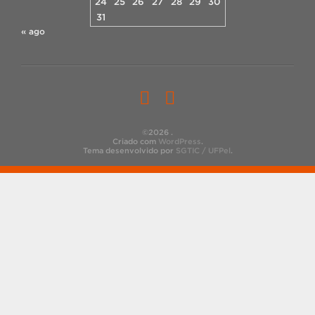
24
25
26
27
28
29
30
31
« ago
©2026 .
Criado com
WordPress
.
Tema desenvolvido por
SGTIC / UFPel
.