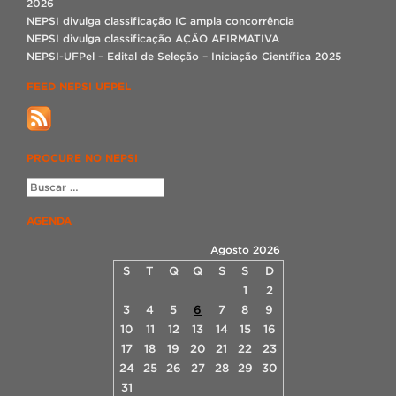
2026
NEPSI divulga classificação IC ampla concorrência
NEPSI divulga classificação AÇÃO AFIRMATIVA
NEPSI-UFPel – Edital de Seleção – Iniciação Científica 2025
FEED NEPSI UFPEL
PROCURE NO NEPSI
AGENDA
Agosto 2026
S
T
Q
Q
S
S
D
1
2
3
4
5
6
7
8
9
10
11
12
13
14
15
16
17
18
19
20
21
22
23
24
25
26
27
28
29
30
31