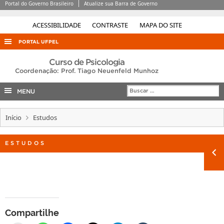
Portal do Governo Brasileiro
Atualize sua Barra de Governo
ACESSIBILIDADE
CONTRASTE
MAPA DO SITE
PORTAL UFPEL
ACESSO À INFORMAÇÃO
Curso de Psicologia
Coordenação: Prof. Tiago Neuenfeld Munhoz
AUDITORIA
MENU
COBALTO
CONCURSOS
Início
Estudos
EDITAIS
ESTUDOS
INTERNACIONAL
OUVIDORIA
PORTARIAS
TELEFONES
Compartilhe