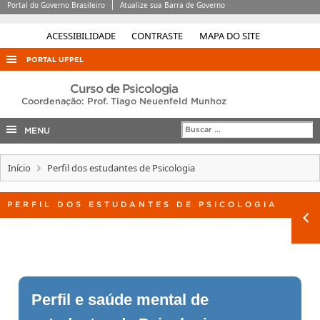
Portal do Governo Brasileiro
Atualize sua Barra de Governo
ACESSIBILIDADE
CONTRASTE
MAPA DO SITE
PORTAL UFPEL
ACESSO À INFORMAÇÃO
Curso de Psicologia
Coordenação: Prof. Tiago Neuenfeld Munhoz
AUDITORIA
MENU
COBALTO
CONCURSOS
Início
Perfil dos estudantes de Psicologia
EDITAIS
PERFIL DOS ESTUDANTES DE PSICOLOGIA
INTERNACIONAL
OUVIDORIA
PORTARIAS
TELEFONES
Perfil e saúde mental de