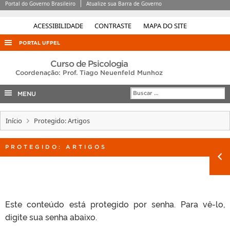
Portal do Governo Brasileiro
Atualize sua Barra de Governo
ACESSIBILIDADE
CONTRASTE
MAPA DO SITE
PORTAL UFPEL
ACESSO À INFORMAÇÃO
Curso de Psicologia
Coordenação: Prof. Tiago Neuenfeld Munhoz
AUDITORIA
MENU
COBALTO
CONCURSOS
Início
Protegido: Artigos
EDITAIS
PROTEGIDO: ARTIGOS
INTERNACIONAL
OUVIDORIA
PORTARIAS
TELEFONES
Este conteúdo está protegido por senha. Para vê-lo,
digite sua senha abaixo.