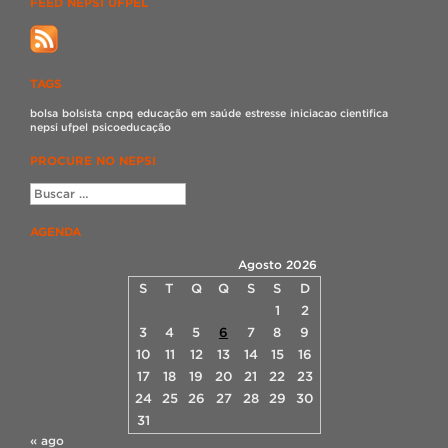
FEED NEPSI UFPEL
TAGS
bolsa
bolsista
cnpq
educação em saúde
estresse
iniciacao cientifica
nepsi ufpel
psicoeducação
PROCURE NO NEPSI
AGENDA
Agosto 2026
S
T
Q
Q
S
S
D
1
2
3
4
5
6
7
8
9
10
11
12
13
14
15
16
17
18
19
20
21
22
23
24
25
26
27
28
29
30
31
« ago