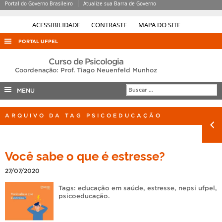
Portal do Governo Brasileiro
Atualize sua Barra de Governo
ACESSIBILIDADE
CONTRASTE
MAPA DO SITE
PORTAL UFPEL
ACESSO À INFORMAÇÃO
Curso de Psicologia
Coordenação: Prof. Tiago Neuenfeld Munhoz
AUDITORIA
MENU
COBALTO
CONCURSOS
ARQUIVO DA TAG PSICOEDUCAÇÃO
EDITAIS
INTERNACIONAL
Você sabe o que é estresse?
OUVIDORIA
27/07/2020
PORTARIAS
Tags:
educação em saúde
,
estresse
,
nepsi ufpel
,
TELEFONES
psicoeducação
.