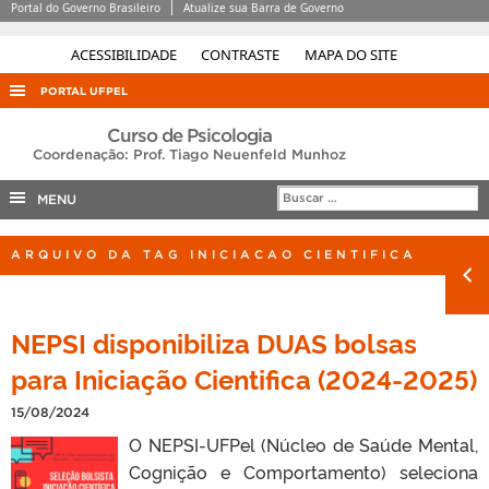
Portal do Governo Brasileiro
Atualize sua Barra de Governo
ACESSIBILIDADE
CONTRASTE
MAPA DO SITE
PORTAL UFPEL
ACESSO À INFORMAÇÃO
Curso de Psicologia
Coordenação: Prof. Tiago Neuenfeld Munhoz
AUDITORIA
MENU
COBALTO
CONCURSOS
ARQUIVO DA TAG INICIACAO CIENTIFICA
EDITAIS
INTERNACIONAL
NEPSI disponibiliza DUAS bolsas
OUVIDORIA
para Iniciação Cientifica (2024-2025)
PORTARIAS
15/08/2024
TELEFONES
O NEPSI-UFPel (Núcleo de Saúde Mental,
Cognição e Comportamento) seleciona