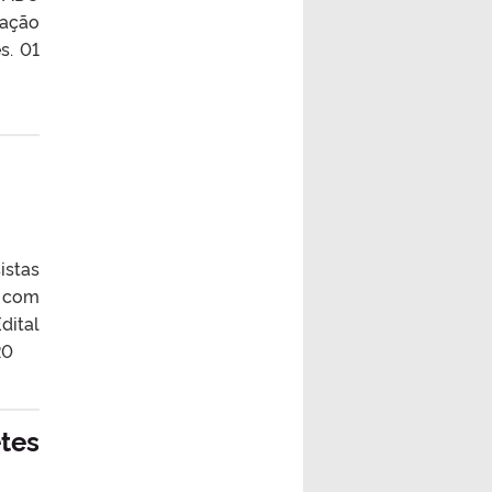
uação
s. 01
istas
s com
dital
20
etes