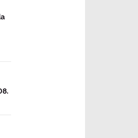
da
08.