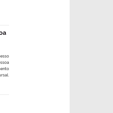
soa
cesso
essoa
mento
rsal.