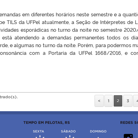
emandas em diferentes horários neste semestre e a quant
ipe TILS da UFPel atualmente, a Seção de Intérpretes de L
tividades esporádicas no turno da noite no semestre 2020
pe está atendendo a demandas permanentes todos os di
rde, e algumas no turno da noite. Porém, para podermos m
consonância com a Portaria da UFPel 1668/2016, e c
trado(s).
<
1
2
3
TEMPO EM PELOTAS, RS
REDES S
SEXTA
SÁBADO
DOMINGO