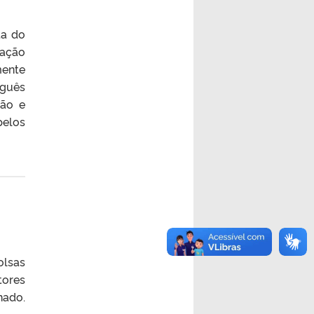
ta do
cação
mente
uguês
ção e
pelos
olsas
tores
nado.