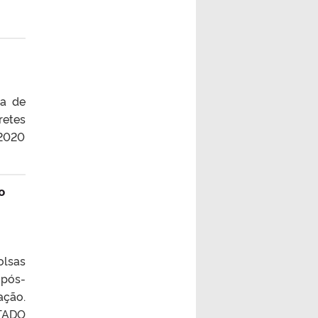
ta de
retes
.2020
º
olsas
 pós-
ação.
LTADO