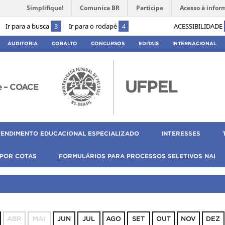
Simplifique!
Comunica BR
Participe
Acesso à infor
Ir para a busca
3
Ir para o rodapé
4
ACESSIBILIDADE
AUDITORIA
COBALTO
CONCURSOS
EDITAIS
INTERNACIONAL
e – COACE
TENDIMENTO EDUCACIONAL ESPECIALIZADO
INTERESSES
 POR COTAS
FORMULÁRIOS PARA PROCESSOS SELETIVOS NAI
ABR
MAI
JUN
JUL
AGO
SET
OUT
NOV
DEZ