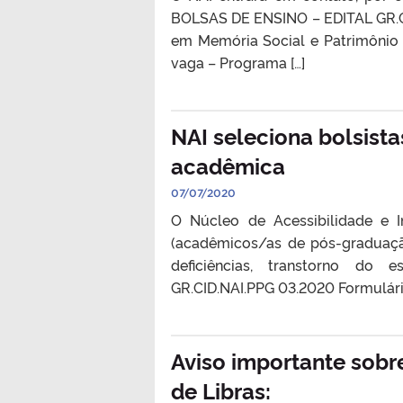
BOLSAS DE ENSINO – EDITAL GR.C
em Memória Social e Patrimônio C
vaga – Programa […]
NAI seleciona bolsist
acadêmica
07/07/2020
O Núcleo de Acessibilidade e I
(acadêmicos/as de pós-graduaçã
deficiências, transtorno do e
GR.CID.NAI.PPG 03.2020 Formulári
Aviso importante sobr
de Libras: