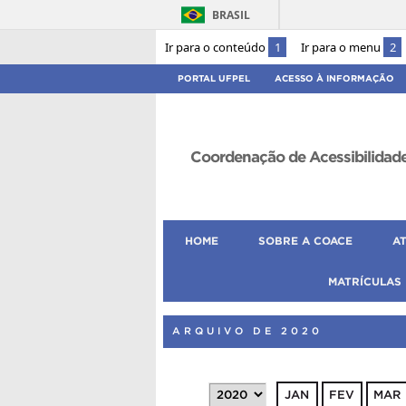
BRASIL
Ir para o conteúdo
1
Ir para o menu
2
PORTAL UFPEL
ACESSO À INFORMAÇÃO
Coordenação de Acessibilidad
HOME
SOBRE A COACE
A
MATRÍCULAS
ARQUIVO DE 2020
JAN
FEV
MAR