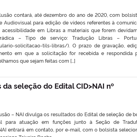
clusão contará, até dezembro do ano de 2020, com bolsis
 Audiovisual para edição de vídeos referentes à comuni
 acessibilidade em Libras a materiais que forem devida
porádica – Tipo de serviço: Tradução Libras – Port
ulario-solicitacao-tils-libras/). O prazo de gravação, edi
ento em que a solicitação for recebida e respondida 
elhamos que sejam feitas com […]
 da seleção do Edital CID>NAI nº
usão – NAI divulga os resultados do Edital de seleção de b
nal para atuação em funções junto à Seção de Tradu
 NAI entrará em contato, por e-mail, com o bolsista selecio