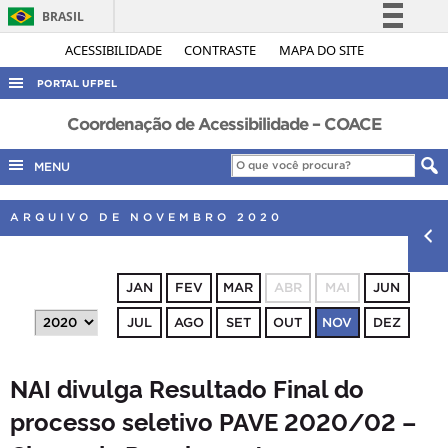
BRASIL
Simplifique!
ACESSIBILIDADE
CONTRASTE
MAPA DO SITE
Comunica BR
PORTAL UFPEL
Participe
ACESSO À INFORMAÇÃO
Coordenação de Acessibilidade – COACE
Acesso à informação
AUDITORIA
MENU
Legislação
COBALTO
Canais
ARQUIVO DE NOVEMBRO 2020
CONCURSOS
EDITAIS
JAN
FEV
MAR
ABR
MAI
JUN
INTERNACIONAL
JUL
AGO
SET
OUT
NOV
DEZ
OUVIDORIA
PORTARIAS
NAI divulga Resultado Final do
TELEFONES
processo seletivo PAVE 2020/02 –