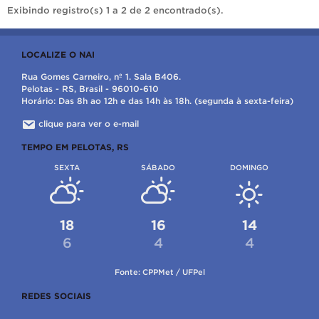
Exibindo registro(s) 1 a 2 de 2 encontrado(s).
LOCALIZE O NAI
Rua Gomes Carneiro, nº 1. Sala B406.
Pelotas - RS, Brasil - 96010-610
Horário: Das 8h ao 12h e das 14h às 18h. (segunda à sexta-feira)
clique para ver o e-mail
TEMPO EM PELOTAS, RS
SEXTA
SÁBADO
DOMINGO
18
16
14
6
4
4
Fonte: CPPMet / UFPel
REDES SOCIAIS