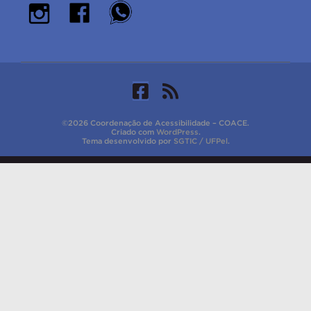
©2026 Coordenação de Acessibilidade – COACE.
Criado com
WordPress
.
Tema desenvolvido por
SGTIC / UFPel
.