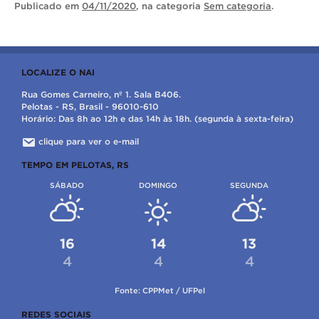
Publicado
em
04/11/2020
, na categoria
Sem categoria
.
LOCALIZE O NAI
Rua Gomes Carneiro, nº 1. Sala B406.
Pelotas - RS, Brasil - 96010-610
Horário: Das 8h ao 12h e das 14h às 18h. (segunda à sexta-feira)
clique para ver o e-mail
TEMPO EM PELOTAS, RS
SÁBADO
DOMINGO
SEGUNDA
16
14
13
4
4
4
Fonte: CPPMet / UFPel
REDES SOCIAIS