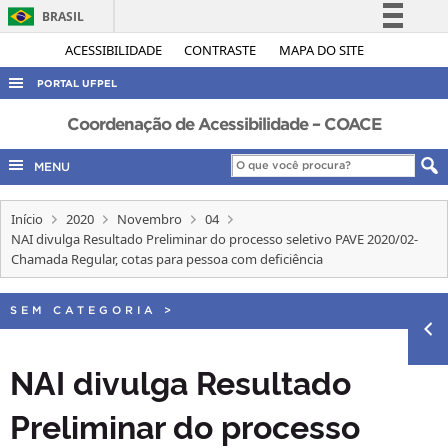
BRASIL
Simplifique!
ACESSIBILIDADE
CONTRASTE
MAPA DO SITE
Comunica BR
PORTAL UFPEL
Participe
ACESSO À INFORMAÇÃO
Coordenação de Acessibilidade – COACE
Acesso à informação
AUDITORIA
MENU
Legislação
COBALTO
Canais
Início
2020
Novembro
04
CONCURSOS
NAI divulga Resultado Preliminar do processo seletivo PAVE 2020/02-
EDITAIS
Chamada Regular, cotas para pessoa com deficiência
INTERNACIONAL
SEM CATEGORIA
>
OUVIDORIA
PORTARIAS
NAI divulga Resultado
TELEFONES
Preliminar do processo