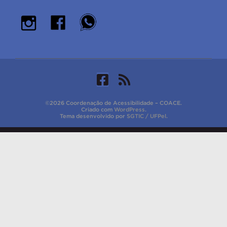
©2026 Coordenação de Acessibilidade – COACE.
Criado com
WordPress
.
Tema desenvolvido por
SGTIC / UFPel
.