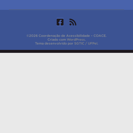
©2026 Coordenação de Acessibilidade – COACE.
Criado com
WordPress
.
Tema desenvolvido por
SGTIC / UFPel
.