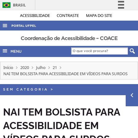
BRASIL
Simplifique!
ACESSIBILIDADE
CONTRASTE
MAPA DO SITE
Comunica BR
PORTAL UFPEL
Participe
ACESSO À INFORMAÇÃO
Coordenação de Acessibilidade – COACE
Acesso à informação
AUDITORIA
MENU
Legislação
COBALTO
Canais
Início
2020
Julho
21
CONCURSOS
NAI TEM BOLSISTA PARA ACESSIBILIDADE EM VÍDEOS PARA SURDOS
EDITAIS
INTERNACIONAL
SEM CATEGORIA
>
OUVIDORIA
NAI TEM BOLSISTA PARA
PORTARIAS
ACESSIBILIDADE EM
TELEFONES