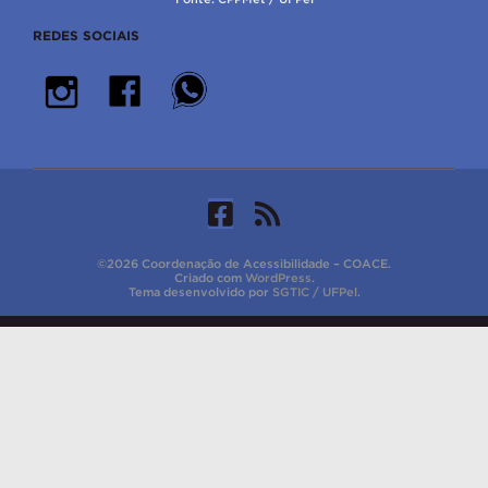
REDES SOCIAIS
©2026 Coordenação de Acessibilidade – COACE.
Criado com
WordPress
.
Tema desenvolvido por
SGTIC / UFPel
.