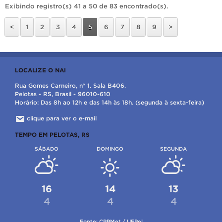
Exibindo registro(s) 41 a 50 de 83 encontrado(s).
<
1
2
3
4
5
6
7
8
9
>
LOCALIZE O NAI
Rua Gomes Carneiro, nº 1. Sala B406.
Pelotas - RS, Brasil - 96010-610
Horário: Das 8h ao 12h e das 14h às 18h. (segunda à sexta-feira)
clique para ver o e-mail
TEMPO EM PELOTAS, RS
SÁBADO
DOMINGO
SEGUNDA
16
14
13
4
4
4
Fonte: CPPMet / UFPel