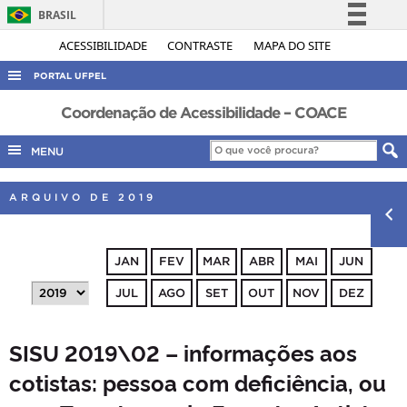
BRASIL
Simplifique!
ACESSIBILIDADE
CONTRASTE
MAPA DO SITE
Comunica BR
PORTAL UFPEL
Participe
ACESSO À INFORMAÇÃO
Coordenação de Acessibilidade – COACE
Acesso à informação
AUDITORIA
MENU
Legislação
COBALTO
Canais
ARQUIVO DE 2019
CONCURSOS
EDITAIS
JAN
FEV
MAR
ABR
MAI
JUN
INTERNACIONAL
JUL
AGO
SET
OUT
NOV
DEZ
OUVIDORIA
PORTARIAS
SISU 2019\02 – informações aos
TELEFONES
cotistas: pessoa com deficiência, ou