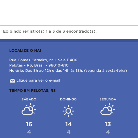
Exibindo registro(s) 1 a 3 de 3 encontrado(s).
LOCALIZE O NAI
Rua Gomes Carneiro, nº 1. Sala B406.
Pelotas - RS, Brasil - 96010-610
Horário: Das 8h ao 12h e das 14h às 18h. (segunda à sexta-feira)
clique para ver o e-mail
TEMPO EM PELOTAS, RS
SÁBADO
DOMINGO
SEGUNDA
16
14
13
4
4
4