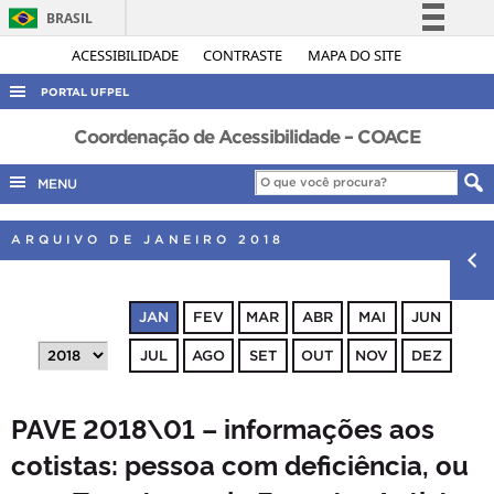
BRASIL
Simplifique!
ACESSIBILIDADE
CONTRASTE
MAPA DO SITE
Comunica BR
PORTAL UFPEL
Participe
ACESSO À INFORMAÇÃO
Coordenação de Acessibilidade – COACE
Acesso à informação
AUDITORIA
MENU
Legislação
COBALTO
Canais
ARQUIVO DE JANEIRO 2018
CONCURSOS
EDITAIS
JAN
FEV
MAR
ABR
MAI
JUN
INTERNACIONAL
JUL
AGO
SET
OUT
NOV
DEZ
OUVIDORIA
PORTARIAS
PAVE 2018\01 – informações aos
TELEFONES
cotistas: pessoa com deficiência, ou