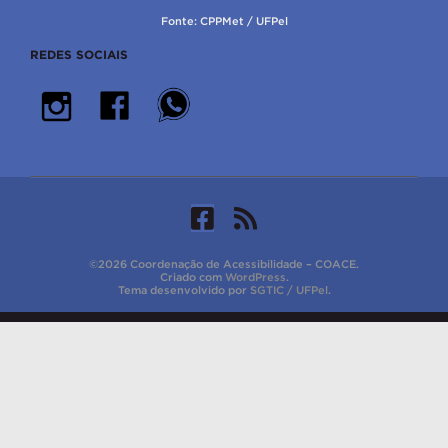
Fonte: CPPMet / UFPel
REDES SOCIAIS
©2026 Coordenação de Acessibilidade – COACE.
Criado com
WordPress
.
Tema desenvolvido por
SGTIC / UFPel
.