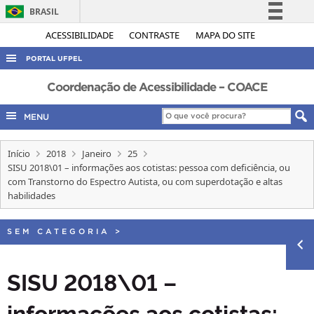
BRASIL
Simplifique!
ACESSIBILIDADE
CONTRASTE
MAPA DO SITE
Comunica BR
PORTAL UFPEL
Participe
ACESSO À INFORMAÇÃO
Coordenação de Acessibilidade – COACE
Acesso à informação
AUDITORIA
MENU
Legislação
COBALTO
Canais
Início
2018
Janeiro
25
CONCURSOS
SISU 2018\01 – informações aos cotistas: pessoa com deficiência, ou
EDITAIS
com Transtorno do Espectro Autista, ou com superdotação e altas
habilidades
INTERNACIONAL
OUVIDORIA
SEM CATEGORIA
>
PORTARIAS
SISU 2018\01 –
TELEFONES
informações aos cotistas: