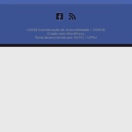
©2026 Coordenação de Acessibilidade – COACE.
Criado com
WordPress
.
Tema desenvolvido por
SGTIC / UFPel
.