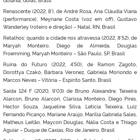
Goiânia, Goiás, Brasil
Renascente (2022, 8′), de André Rosa, Ana Cláudia Viana
(performance), Meyriane Costa (voz em off), Gustavo
Wanderley (roteiro e direção) – Natal, RN, Brasil
Retalhos: quando a cidade nos atravessa (2022, 8’52), de
Maryah Monteiro, Diego de Almeida, Douglas
Froemming, Maryah Monteiro – São Paulo, SP, Brasil
Ruína do Futuro (2022, 4’50), de Ramon Zagoto,
Dorottya Czakó, Bárbara Veronez, Gabriela Moriondo e
Marcos Neves – Vitória – Espírito Santo, Brasil
Saída 124 F (2020, 9’03) de Bruno Alexandre, Teixeira
Alarcon, Bruno Alarcon, Clarissa Monteiro, Diego Pires,
Hector Souza, Jaqueline Silva, Letícia Teixeira, Luiz
Fernando Picanço, Mariane Araújo, Marília Gabriela Sales,
Matheus Leitão, Maycon Douglas, Nália Costa e Thiago
Aguiar – Duque de Caxias, Rio de Janeiro, Brasil