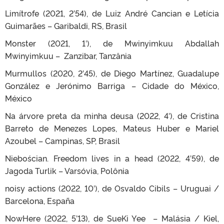
Limítrofe (2021, 2’54), de Luiz André Cancian e Letícia
Guimarães – Garibaldi, RS, Brasil
Monster (2021, 1′), de Mwinyimkuu Abdallah
Mwinyimkuu – Zanzibar, Tanzânia
Murmullos (2020, 2’45), de Diego Martínez, Guadalupe
González e Jerónimo Barriga – Cidade do México,
México
Na árvore preta da minha deusa (2022, 4′), de Cristina
Barreto de Menezes Lopes, Mateus Huber e Mariel
Azoubel – Campinas, SP, Brasil
Niebościan. Freedom lives in a head (2022, 4’59), de
Jagoda Turlik – Varsóvia, Polônia
noisy actions (2022, 10′), de Osvaldo Cibils – Uruguai /
Barcelona, España
NowHere (2022, 5’13), de SueKi Yee – Malásia / Kiel,