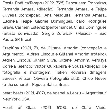
Fresta Poética:Tempo (2022, 7’25) Dança sem Fronteiras,
Fernanda Amaral (direção), Fernanda Amaral e Felipe
Oliveira (concepção), Ana Mesquita, Fernanda Amaral,
Lucinéia Felipe, Gabriel Domingues, Icaro Rodrigues
Grave, Carmen Estevez (performance), Cintia Domingues
(artista convidada), Sérgio Zurawski (Música) – São
Paulo, SP, Brasil
Grapiúna (2021, 7′), de Giltanei Amorim (concepção e
Argumento), Aldren Lincoln e Giltanei Amorim (roteiro),
Aldren Lincoln, Gilmar Silva, Giltanei Amorim, Verusya
Correia (elenco), Victor Quixabeira e Souza (direção de
fotografia e montagem), Táken Roveran (Imagens
aéreas), Wilson Oliveira (fotografia still), Chico Neves
(trilha sonora) – Pojuca, Bahia, Brasil
heart beats (2021, 4’07), de Anabella Lenzu – Argentina /
New York, USA
Heart of Glass (2021, 5’08), de Clara Vieira