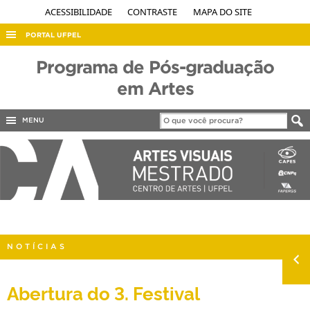
ACESSIBILIDADE
CONTRASTE
MAPA DO SITE
PORTAL UFPEL
ACESSO À INFORMAÇÃO
Programa de Pós-graduação
AUDITORIA
em Artes
COBALTO
MENU
CONCURSOS
EDITAIS
INTERNACIONAL
OUVIDORIA
PORTARIAS
NOTÍCIAS
TELEFONES
Abertura do 3. Festival