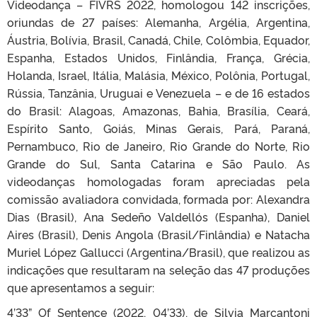
Videodança – FIVRS 2022, homologou 142 inscrições,
oriundas de 27 países: Alemanha, Argélia, Argentina,
Áustria, Bolívia, Brasil, Canadá, Chile, Colômbia, Equador,
Espanha, Estados Unidos, Finlândia, França, Grécia,
Holanda, Israel, Itália, Malásia, México, Polônia, Portugal,
Rússia, Tanzânia, Uruguai e Venezuela – e de 16 estados
do Brasil: Alagoas, Amazonas, Bahia, Brasília, Ceará,
Espírito Santo, Goiás, Minas Gerais, Pará, Paraná,
Pernambuco, Rio de Janeiro, Rio Grande do Norte, Rio
Grande do Sul, Santa Catarina e São Paulo. As
videodanças homologadas foram apreciadas pela
comissão avaliadora convidada, formada por: Alexandra
Dias (Brasil), Ana Sedeño Valdellós (Espanha), Daniel
Aires (Brasil), Denis Angola (Brasil/Finlândia) e Natacha
Muriel López Gallucci (Argentina/Brasil), que realizou as
indicações que resultaram na seleção das 47 produções
que apresentamos a seguir:
4’33” Of Sentence (2022, 04’33), de Silvia Marcantoni