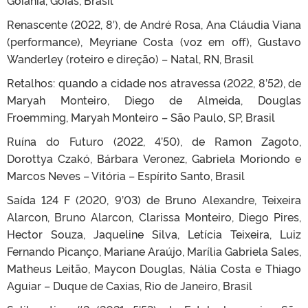
Goiânia, Goiás, Brasil
Renascente (2022, 8′), de André Rosa, Ana Cláudia Viana
(performance), Meyriane Costa (voz em off), Gustavo
Wanderley (roteiro e direção) – Natal, RN, Brasil
Retalhos: quando a cidade nos atravessa (2022, 8’52), de
Maryah Monteiro, Diego de Almeida, Douglas
Froemming, Maryah Monteiro – São Paulo, SP, Brasil
Ruína do Futuro (2022, 4’50), de Ramon Zagoto,
Dorottya Czakó, Bárbara Veronez, Gabriela Moriondo e
Marcos Neves – Vitória – Espírito Santo, Brasil
Saída 124 F (2020, 9’03) de Bruno Alexandre, Teixeira
Alarcon, Bruno Alarcon, Clarissa Monteiro, Diego Pires,
Hector Souza, Jaqueline Silva, Letícia Teixeira, Luiz
Fernando Picanço, Mariane Araújo, Marília Gabriela Sales,
Matheus Leitão, Maycon Douglas, Nália Costa e Thiago
Aguiar – Duque de Caxias, Rio de Janeiro, Brasil