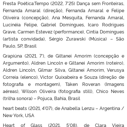
Fresta Poética:Tempo (2022, 7’25) Dança sem Fronteiras,
Fernanda Amaral (direção), Fernanda Amaral e Felipe
Oliveira (concepção), Ana Mesquita, Fernanda Amaral,
Lucinéia Felipe, Gabriel Domingues, Icaro Rodrigues
Grave, Carmen Estevez (performance), Cintia Domingues
(artista convidada), Sérgio Zurawski (Música) – São
Paulo, SP, Brasil
Grapiúna (2021, 7′), de Giltanei Amorim (concepção e
Argumento), Aldren Lincoln e Giltanei Amorim (roteiro),
Aldren Lincoln, Gilmar Silva, Giltanei Amorim, Verusya
Correia (elenco), Victor Quixabeira e Souza (direção de
fotografia e montagem), Táken Roveran (Imagens
aéreas), Wilson Oliveira (fotografia still), Chico Neves
(trilha sonora) – Pojuca, Bahia, Brasil
heart beats (2021, 4’07), de Anabella Lenzu – Argentina /
New York, USA
Heart of Glass (2021, 5’08), de Clara Vieira