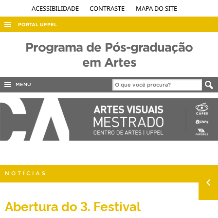
ACESSIBILIDADE
CONTRASTE
MAPA DO SITE
PORTAL UFPEL
ACESSO À INFORMAÇÃO
Programa de Pós-graduação
AUDITORIA
em Artes
COBALTO
MENU
CONCURSOS
EDITAIS
INTERNACIONAL
OUVIDORIA
PORTARIAS
NOTÍCIAS
TELEFONES
Abertura do 3. Festival