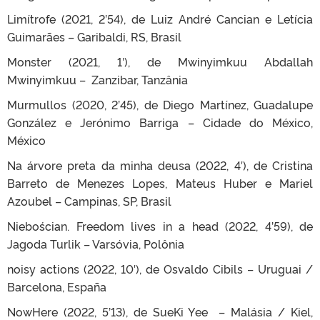
Limítrofe (2021, 2’54), de Luiz André Cancian e Letícia
Guimarães – Garibaldi, RS, Brasil
Monster (2021, 1′), de Mwinyimkuu Abdallah
Mwinyimkuu – Zanzibar, Tanzânia
Murmullos (2020, 2’45), de Diego Martínez, Guadalupe
González e Jerónimo Barriga – Cidade do México,
México
Na árvore preta da minha deusa (2022, 4′), de Cristina
Barreto de Menezes Lopes, Mateus Huber e Mariel
Azoubel – Campinas, SP, Brasil
Niebościan. Freedom lives in a head (2022, 4’59), de
Jagoda Turlik – Varsóvia, Polônia
noisy actions (2022, 10′), de Osvaldo Cibils – Uruguai /
Barcelona, España
NowHere (2022, 5’13), de SueKi Yee – Malásia / Kiel,