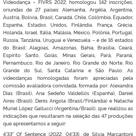
Videodança – FIVRS 2022, homologou 142 inscrições,
oriundas de 27 países: Alemanha, Argélia, Argentina,
Áustria, Bolívia, Brasil, Canadá, Chile, Colômbia, Equador,
Espanha, Estados Unidos, Finlândia, França, Grécia,
Holanda, Israel, Itália, Malásia, México, Polônia, Portugal,
Rússia, Tanzânia, Uruguai e Venezuela – e de 16 estados
do Brasil: Alagoas, Amazonas, Bahia, Brasília, Ceará,
Espírito Santo, Goiás, Minas Gerais, Pará, Paraná,
Pernambuco, Rio de Janeiro, Rio Grande do Norte, Rio
Grande do Sul, Santa Catarina e São Paulo. As
videodanças homologadas foram apreciadas pela
comissão avaliadora convidada, formada por: Alexandra
Dias (Brasil), Ana Sedeño Valdellós (Espanha), Daniel
Aires (Brasil), Denis Angola (Brasil/Finlândia) e Natacha
Muriel López Gallucci (Argentina/Brasil), que realizou as
indicações que resultaram na seleção das 47 produções
que apresentamos a seguir:
4’33” Of Sentence (2022, 04’33), de Silvia Marcantoni