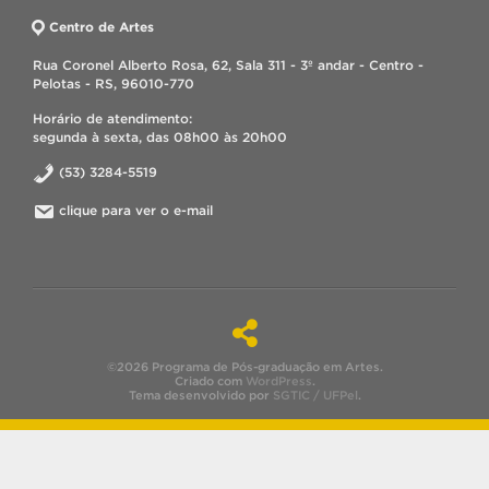
Centro de Artes
Rua Coronel Alberto Rosa, 62, Sala 311 - 3º andar - Centro -
Pelotas - RS, 96010-770
Horário de atendimento:
segunda à sexta, das 08h00 às 20h00
(53) 3284-5519
clique para ver o e-mail
©2026 Programa de Pós-graduação em Artes.
Criado com
WordPress
.
Tema desenvolvido por
SGTIC / UFPel
.