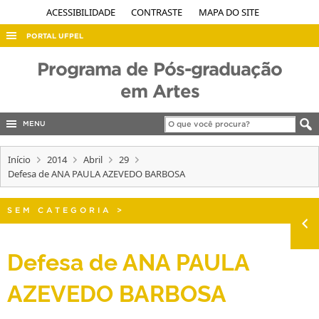
ACESSIBILIDADE
CONTRASTE
MAPA DO SITE
PORTAL UFPEL
ACESSO À INFORMAÇÃO
Programa de Pós-graduação
AUDITORIA
em Artes
COBALTO
MENU
CONCURSOS
Início
EDITAIS
2014
Abril
29
Defesa de ANA PAULA AZEVEDO BARBOSA
INTERNACIONAL
OUVIDORIA
SEM CATEGORIA
>
PORTARIAS
Defesa de ANA PAULA
TELEFONES
AZEVEDO BARBOSA