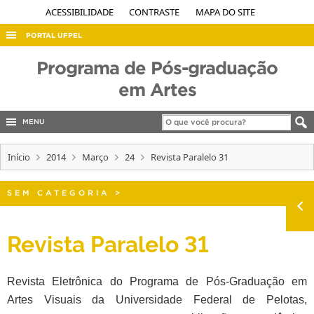
ACESSIBILIDADE
CONTRASTE
MAPA DO SITE
PORTAL UFPEL
ACESSO À INFORMAÇÃO
Programa de Pós-graduação
AUDITORIA
em Artes
COBALTO
MENU
CONCURSOS
Início
EDITAIS
2014
Março
24
Revista Paralelo 31
INTERNACIONAL
SEM CATEGORIA
>
OUVIDORIA
PORTARIAS
Revista Paralelo 31
TELEFONES
Revista Eletrônica do Programa de Pós-Graduação em
Artes
Visuais da Universidade Federal de Pelotas,