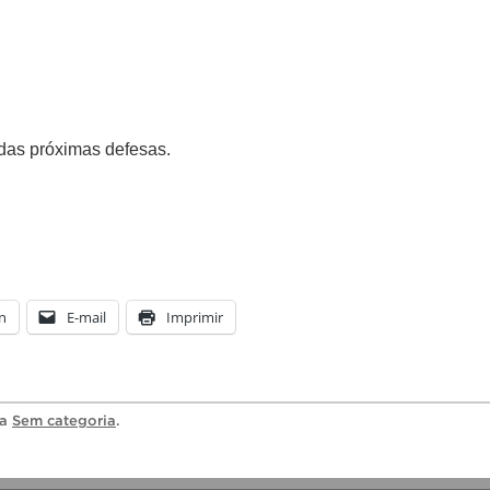
 das próximas defesas.
n
E-mail
Imprimir
ia
Sem categoria
.