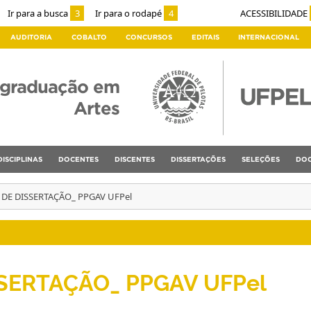
Ir para a busca
3
Ir para o rodapé
4
ACESSIBILIDADE
AUDITORIA
COBALTO
CONCURSOS
EDITAIS
INTERNACIONAL
-graduação em
Artes
DISCIPLINAS
DOCENTES
DISCENTES
DISSERTAÇÕES
SELEÇÕES
DOC
 DE DISSERTAÇÃO_ PPGAV UFPel
SERTAÇÃO_ PPGAV UFPel