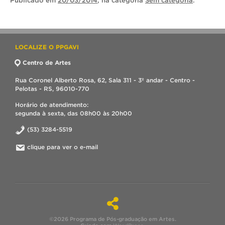
Publicado
em
20/03/2014
, na categoria
Sem categoria
.
LOCALIZE O PPGAVI
Centro de Artes
Rua Coronel Alberto Rosa, 62, Sala 311 - 3º andar - Centro -
Pelotas - RS, 96010-770
Horário de atendimento:
segunda à sexta, das 08h00 às 20h00
(53) 3284-5519
clique para ver o e-mail
©2026 Programa de Pós-graduação em Artes.