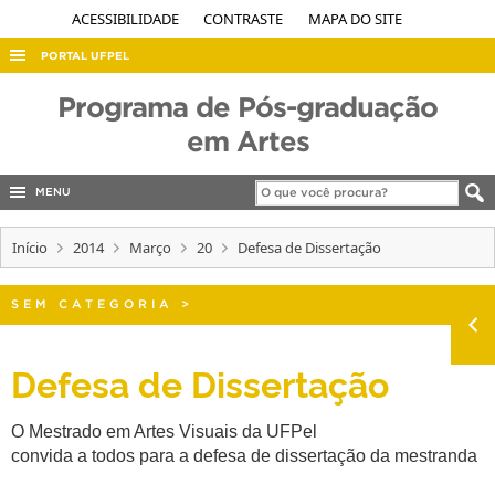
ACESSIBILIDADE
CONTRASTE
MAPA DO SITE
PORTAL UFPEL
ACESSO À INFORMAÇÃO
Programa de Pós-graduação
AUDITORIA
em Artes
COBALTO
MENU
CONCURSOS
Início
EDITAIS
2014
Março
20
Defesa de Dissertação
INTERNACIONAL
SEM CATEGORIA
>
OUVIDORIA
PORTARIAS
Defesa de Dissertação
TELEFONES
O Mestrado em Artes Visuais da UFPel
convida a todos para a defesa de dissertação da mestranda