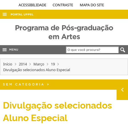
ACESSIBILIDADE
CONTRASTE
MAPA DO SITE
PORTAL UFPEL
ACESSO À INFORMAÇÃO
Programa de Pós-graduação
AUDITORIA
em Artes
COBALTO
MENU
CONCURSOS
Início
EDITAIS
2014
Março
19
Divulgação selecionados Aluno Especial
INTERNACIONAL
OUVIDORIA
SEM CATEGORIA
>
PORTARIAS
Divulgação selecionados
TELEFONES
Aluno Especial