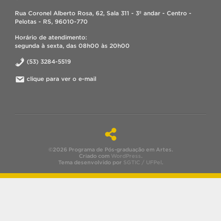
Rua Coronel Alberto Rosa, 62, Sala 311 - 3º andar - Centro -
Pelotas - RS, 96010-770
Horário de atendimento:
segunda à sexta, das 08h00 às 20h00
(53) 3284-5519
clique para ver o e-mail
©2026 Programa de Pós-graduação em Artes.
Criado com
WordPress
.
Tema desenvolvido por
SGTIC / UFPel
.