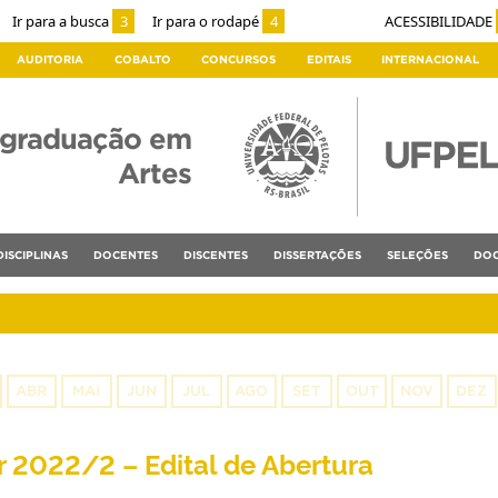
Ir para a busca
3
Ir para o rodapé
4
ACESSIBILIDADE
AUDITORIA
COBALTO
CONCURSOS
EDITAIS
INTERNACIONAL
-graduação em
Artes
DISCIPLINAS
DOCENTES
DISCENTES
DISSERTAÇÕES
SELEÇÕES
DOC
ABR
MAI
JUN
JUL
AGO
SET
OUT
NOV
DEZ
 2022/2 – Edital de Abertura