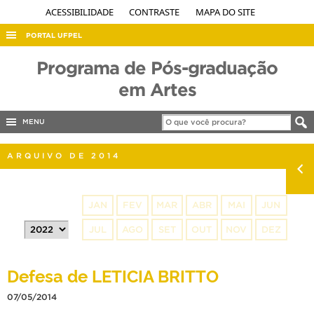
ACESSIBILIDADE
CONTRASTE
MAPA DO SITE
PORTAL UFPEL
ACESSO À INFORMAÇÃO
Programa de Pós-graduação
AUDITORIA
em Artes
COBALTO
MENU
CONCURSOS
EDITAIS
ARQUIVO DE 2014
INTERNACIONAL
OUVIDORIA
JAN
FEV
MAR
ABR
MAI
JUN
PORTARIAS
JUL
AGO
SET
OUT
NOV
DEZ
TELEFONES
Defesa de LETICIA BRITTO
07/05/2014