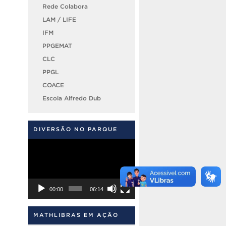
Rede Colabora
LAM / LIFE
IFM
PPGEMAT
CLC
PPGL
COACE
Escola Alfredo Dub
DIVERSÃO NO PARQUE
Tocador
de
vídeo
00:00
06:14
MATHLIBRAS EM AÇÃO