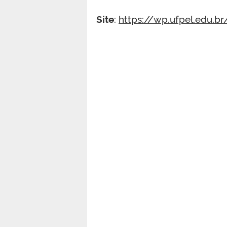
Site
:
https://wp.ufpel.edu.b