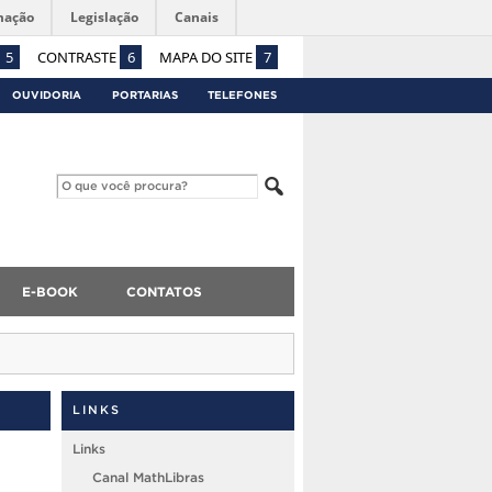
mação
Legislação
Canais
5
CONTRASTE
6
MAPA DO SITE
7
OUVIDORIA
PORTARIAS
TELEFONES
E-BOOK
CONTATOS
LINKS
Links
Canal MathLibras