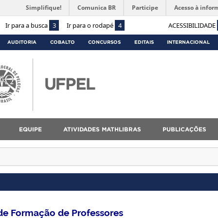
Simplifique!
Comunica BR
Participe
Acesso à infor
Ir para a busca
3
Ir para o rodapé
4
ACESSIBILIDADE
AUDITORIA
COBALTO
CONCURSOS
EDITAIS
INTERNACIONAL
EQUIPE
ATIVIDADES MATHLIBRAS
PUBLICAÇÕES
de Formação de Professores