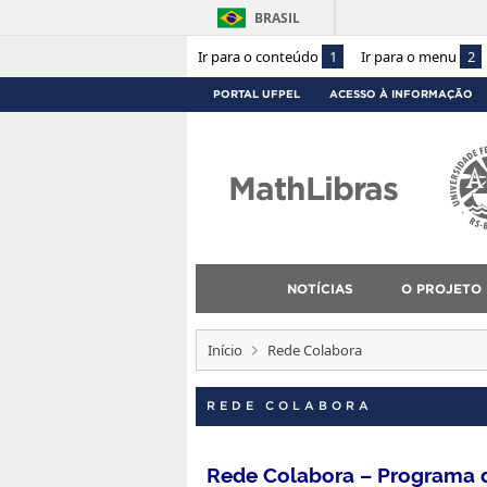
BRASIL
Ir para o conteúdo
1
Ir para o menu
2
PORTAL UFPEL
ACESSO À INFORMAÇÃO
MathLibras
NOTÍCIAS
O PROJETO
Início
Rede Colabora
REDE COLABORA
Rede Colabora – Programa 