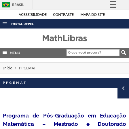
BRASIL
Simplifique!
ACESSIBILIDADE
CONTRASTE
MAPA DO SITE
Comunica BR
PORTAL UFPEL
Participe
ACESSO À INFORMAÇÃO
MathLibras
Acesso à informação
AUDITORIA
Legislação
MENU
COBALTO
Canais
CONCURSOS
Início
PPGEMAT
EDITAIS
PPGEMAT
INTERNACIONAL
OUVIDORIA
PORTARIAS
TELEFONES
Programa de Pós-Graduação em Educação
Matemática – Mestrado e Doutorado