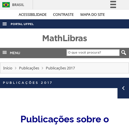
BRASIL
Simplifique!
ACESSIBILIDADE
CONTRASTE
MAPA DO SITE
Comunica BR
PORTAL UFPEL
Participe
ACESSO À INFORMAÇÃO
MathLibras
Acesso à informação
AUDITORIA
Legislação
MENU
COBALTO
Canais
CONCURSOS
Início
Publicações
Publicações 2017
EDITAIS
PUBLICAÇÕES 2017
INTERNACIONAL
OUVIDORIA
PORTARIAS
TELEFONES
Publicações sobre o