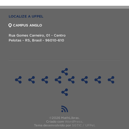
LOCALIZE A UFPEL
CAMPUS ANGLO
Rua Gomes Carneiro, 01 - Centro
Pelotas - RS, Brasil - 96010-610
©2026 MathLibras.
Criado com
WordPress
.
Tema desenvolvido por
SGTIC / UFPel
.