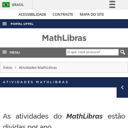
BRASIL
Simplifique!
ACESSIBILIDADE
CONTRASTE
MAPA DO SITE
Comunica BR
PORTAL UFPEL
Participe
ACESSO À INFORMAÇÃO
MathLibras
Acesso à informação
AUDITORIA
Legislação
MENU
COBALTO
Canais
CONCURSOS
Início
Atividades MathLibras
EDITAIS
ATIVIDADES MATHLIBRAS
INTERNACIONAL
OUVIDORIA
PORTARIAS
TELEFONES
As atividades do
MathLibras
estão
dividas por ano.