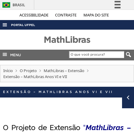
BRASIL
Simplifique!
ACESSIBILIDADE
CONTRASTE
MAPA DO SITE
Comunica BR
PORTAL UFPEL
Participe
ACESSO À INFORMAÇÃO
MathLibras
Acesso à informação
AUDITORIA
Legislação
MENU
COBALTO
Canais
CONCURSOS
Início
O Projeto
MathLibras – Extensão
Extensão – MathLibras Anos VI e VII
EDITAIS
INTERNACIONAL
EXTENSÃO – MATHLIBRAS ANOS VI E VII
OUVIDORIA
PORTARIAS
TELEFONES
O Projeto de Extensão
“
MathLibras –