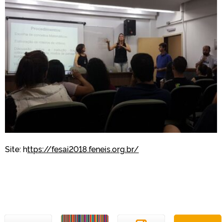
Site: h
ttps://fesai2018.feneis.org.br/