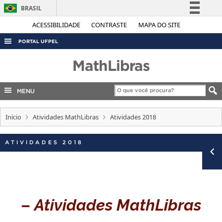
BRASIL
Simplifique!
ACESSIBILIDADE
CONTRASTE
MAPA DO SITE
Comunica BR
PORTAL UFPEL
Participe
ACESSO À INFORMAÇÃO
MathLibras
Acesso à informação
AUDITORIA
Legislação
MENU
COBALTO
Canais
CONCURSOS
Início
Atividades MathLibras
Atividades 2018
EDITAIS
ATIVIDADES 2018
INTERNACIONAL
OUVIDORIA
PORTARIAS
TELEFONES
–
Atividades MathLibras