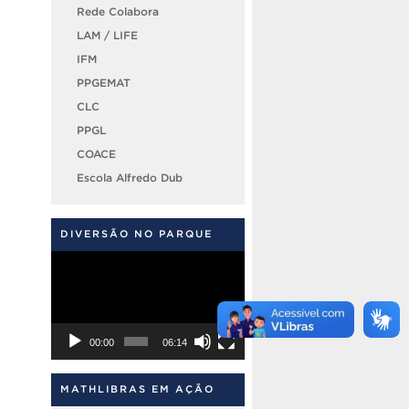
Rede Colabora
LAM / LIFE
IFM
PPGEMAT
CLC
PPGL
COACE
Escola Alfredo Dub
DIVERSÃO NO PARQUE
Tocador
de
vídeo
00:00
06:14
MATHLIBRAS EM AÇÃO