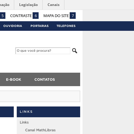
mação
Legislação
Canais
5
CONTRASTE
6
MAPA DO SITE
7
OUVIDORIA
PORTARIAS
TELEFONES
E-BOOK
CONTATOS
LINKS
Links
Canal MathLibras