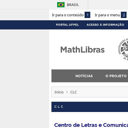
BRASIL
Ir para o conteúdo
1
Ir para o menu
2
PORTAL UFPEL
ACESSO À INFORMAÇÃO
MathLibras
NOTÍCIAS
O PROJETO
Início
CLC
CLC
Centro de Letras e Comunic