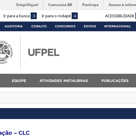
Simplifique!
Comunica BR
Participe
Acesso à infor
Ir para a busca
3
Ir para o rodapé
4
ACESSIBILIDADE
AUDITORIA
COBALTO
CONCURSOS
EDITAIS
INTERNACIONAL
EQUIPE
ATIVIDADES MATHLIBRAS
PUBLICAÇÕES
ação – CLC