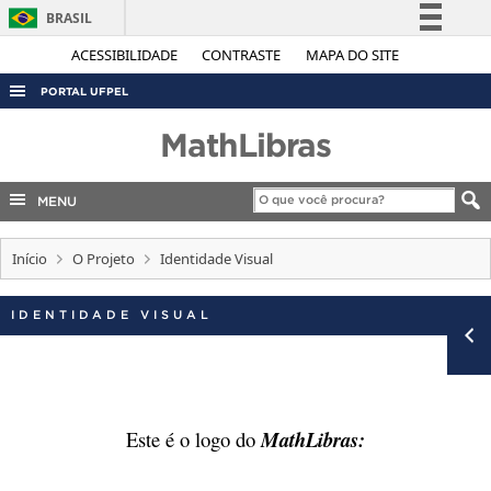
BRASIL
Simplifique!
ACESSIBILIDADE
CONTRASTE
MAPA DO SITE
Comunica BR
PORTAL UFPEL
Participe
ACESSO À INFORMAÇÃO
MathLibras
Acesso à informação
AUDITORIA
Legislação
MENU
COBALTO
Canais
CONCURSOS
Início
O Projeto
Identidade Visual
EDITAIS
IDENTIDADE VISUAL
INTERNACIONAL
OUVIDORIA
PORTARIAS
TELEFONES
Este é o logo do
MathLibras: