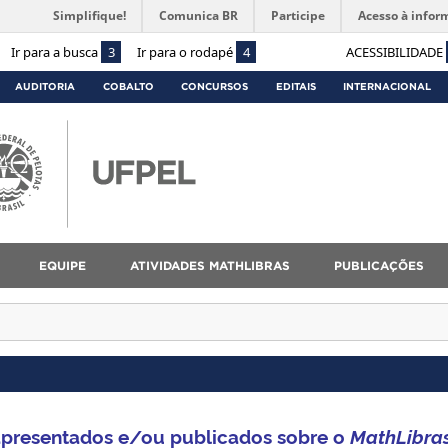
Simplifique!
Comunica BR
Participe
Acesso à infor
Ir para a busca
3
Ir para o rodapé
4
ACESSIBILIDADE
AUDITORIA
COBALTO
CONCURSOS
EDITAIS
INTERNACIONAL
EQUIPE
ATIVIDADES MATHLIBRAS
PUBLICAÇÕES
 apresentados e/ou publicados sobre o
MathLibras