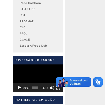
Rede Colabora
LAM / LIFE
IFM
PPGEMAT
CLC
PPGL
COACE
Escola Alfredo Dub
DIVERSÃO NO PARQUE
Tocador
de
vídeo
00:00
06:14
MATHLIBRAS EM AÇÃO