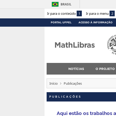
BRASIL
Ir para o conteúdo
1
Ir para o menu
2
PORTAL UFPEL
ACESSO À INFORMAÇÃO
MathLibras
NOTÍCIAS
O PROJETO
Início
Publicações
PUBLICAÇÕES
Aqui estão os trabalhos