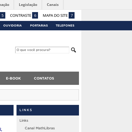
mação
Legislação
Canais
5
CONTRASTE
6
MAPA DO SITE
7
OUVIDORIA
PORTARIAS
TELEFONES
E-BOOK
CONTATOS
LINKS
Links
,
Canal MathLibras