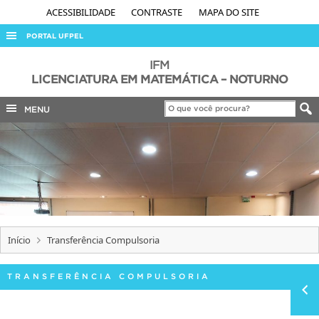
ACESSIBILIDADE
CONTRASTE
MAPA DO SITE
PORTAL UFPEL
ACESSO À INFORMAÇÃO
IFM
LICENCIATURA EM MATEMÁTICA – NOTURNO
AUDITORIA
MENU
COBALTO
CONCURSOS
EDITAIS
INTERNACIONAL
OUVIDORIA
PORTARIAS
Início
Transferência Compulsoria
TELEFONES
TRANSFERÊNCIA COMPULSORIA