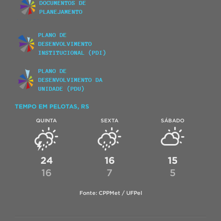
TEMPO EM PELOTAS, RS
QUINTA
SEXTA
SÁBADO
24
16
15
16
7
5
Fonte: CPPMet / UFPel