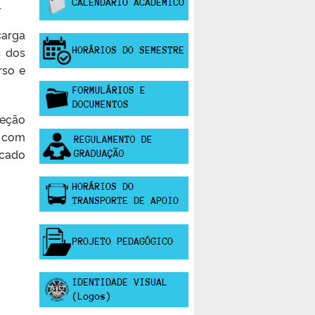
.
carga
s dos
rso e
leção
a com
icado