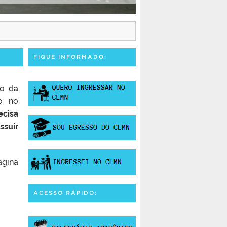
FIQUE INFORMADO:
ro da
to no
ecisa
ssuir
ágina
ACESSO RÁPIDO: