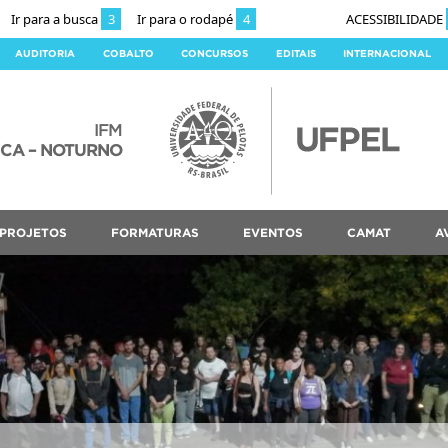
Ir para a busca
3
Ir para o rodapé
4
ACESSIBILIDADE
AUDITORIA
COBALTO
CONCURSOS
EDITAIS
INTERNACIONAL
IFM
ICA – NOTURNO
PROJETOS
FORMATURAS
EVENTOS
CAMAT
A