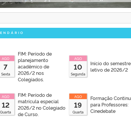
LENDÁRIO
FIM: Período de
AGO
AGO
planejamento
Início do semestre
7
10
acadêmico de
letivo de 2026/2
2026/2 nos
Sexta
Segunda
Colegiados.
FIM: Período de
AGO
AGO
Formação Contin
matrícula especial
12
19
para Professores:
2026/2 no Colegiado
Cinedebate
Quarta
Quarta
de Curso.