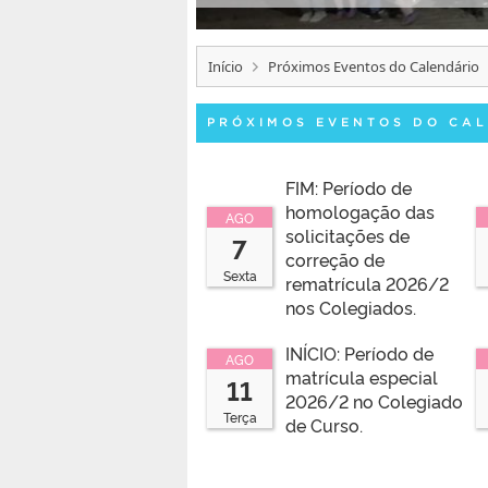
Início
Próximos Eventos do Calendário
PRÓXIMOS EVENTOS DO CA
FIM: Período de
homologação das
AGO
solicitações de
7
correção de
Sexta
rematrícula 2026/2
nos Colegiados.
INÍCIO: Período de
AGO
matrícula especial
11
2026/2 no Colegiado
Terça
de Curso.