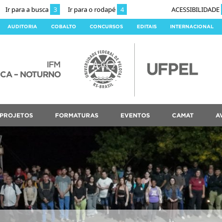
Ir para a busca
3
Ir para o rodapé
4
ACESSIBILIDADE
AUDITORIA
COBALTO
CONCURSOS
EDITAIS
INTERNACIONAL
IFM
ICA – NOTURNO
PROJETOS
FORMATURAS
EVENTOS
CAMAT
A