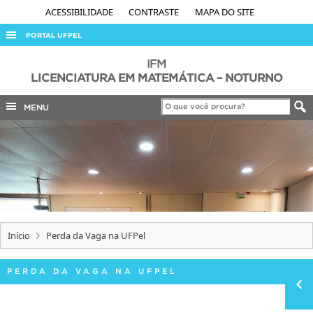
ACESSIBILIDADE
CONTRASTE
MAPA DO SITE
PORTAL UFPEL
ACESSO À INFORMAÇÃO
IFM
LICENCIATURA EM MATEMÁTICA – NOTURNO
AUDITORIA
MENU
COBALTO
CONCURSOS
EDITAIS
INTERNACIONAL
OUVIDORIA
PORTARIAS
Início
Perda da Vaga na UFPel
TELEFONES
PERDA DA VAGA NA UFPEL