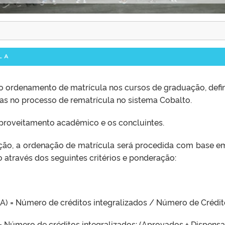
LA
o ordenamento de matrícula nos cursos de graduação, defi
as no processo de rematrícula no sistema Cobalto.
aproveitamento acadêmico e os concluintes.
ução, a ordenação de matrícula será procedida com base 
o através dos seguintes critérios e ponderação:
IA) = Número de créditos integralizados / Número de Crédi
I) = Número de créditos integralizados: (Aprovados + Dispens