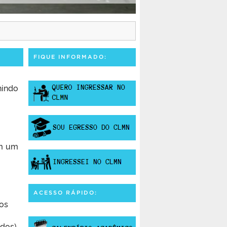
FIQUE INFORMADO:
nindo
em um
ACESSO RÁPIDO:
tos
ados)