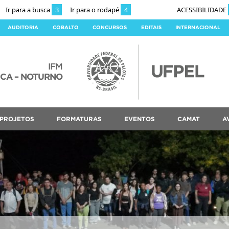
Ir para a busca
3
Ir para o rodapé
4
ACESSIBILIDADE
AUDITORIA
COBALTO
CONCURSOS
EDITAIS
INTERNACIONAL
IFM
ICA – NOTURNO
PROJETOS
FORMATURAS
EVENTOS
CAMAT
A