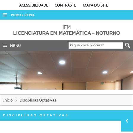
ACESSIBILIDADE
CONTRASTE
MAPA DO SITE
PORTAL UFPEL
ACESSO À INFORMAÇÃO
IFM
LICENCIATURA EM MATEMÁTICA – NOTURNO
AUDITORIA
MENU
COBALTO
CONCURSOS
EDITAIS
INTERNACIONAL
OUVIDORIA
PORTARIAS
Início
Disciplínas Optativas
TELEFONES
DISCIPLÍNAS OPTATIVAS