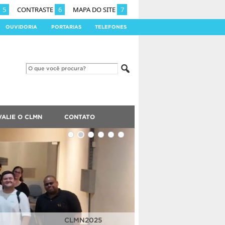
5
CONTRASTE
6
MAPA DO SITE
7
OUVIDORIA
PORTARIAS
TELEFONES
VALIE O CLMN
CONTATO
CLMN2025