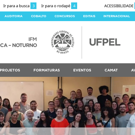
Ir para a busca
3
Ir para o rodapé
4
ACESSIBILIDADE
AUDITORIA
COBALTO
CONCURSOS
EDITAIS
INTERNACIONAL
IFM
ICA – NOTURNO
PROJETOS
FORMATURAS
EVENTOS
CAMAT
A