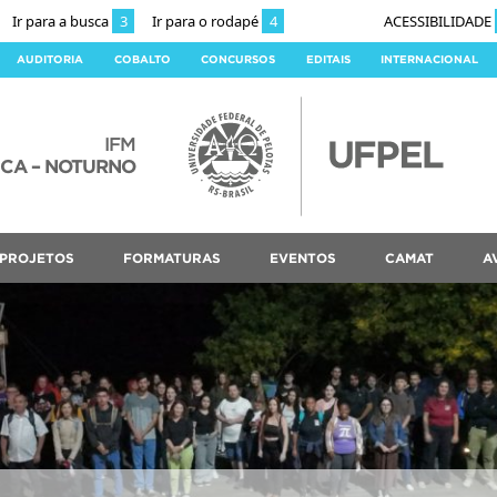
Ir para a busca
3
Ir para o rodapé
4
ACESSIBILIDADE
AUDITORIA
COBALTO
CONCURSOS
EDITAIS
INTERNACIONAL
IFM
ICA – NOTURNO
PROJETOS
FORMATURAS
EVENTOS
CAMAT
A