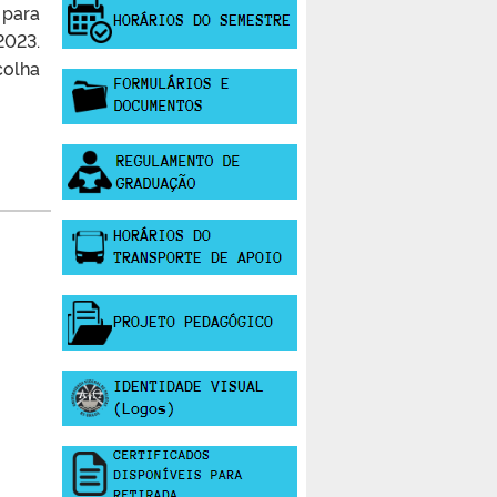
 para
2023.
colha