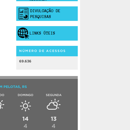
NÚMERO DE ACESSOS
69.636
M PELOTAS, RS
DO
DOMINGO
SEGUNDA
6
14
13
4
4