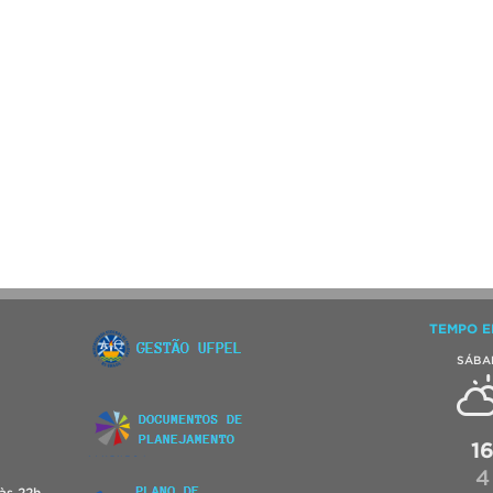
TEMPO E
SÁBA
1
4
às 22h.