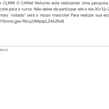
 CLMN! O CAMat Noturno está realizando uma pesquisa
te para o curso. Não deixe de participar até o dia 30/11/
is “votado” será o nosso mascote! Para realizar sua es
ps://forms.gle/RkuyQMadpLZ4A2fw8
do(s).