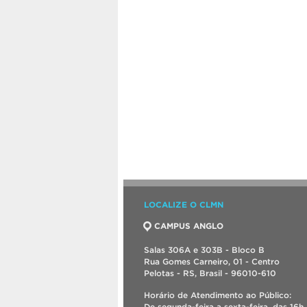
LOCALIZE O CLMN
CAMPUS ANGLO
Salas 306A e 303B - Bloco B
Rua Gomes Carneiro, 01 - Centro
Pelotas - RS, Brasil - 96010-610
Horário de Atendimento ao Público:
De segunda-feira a sexta-feira, das 16h 