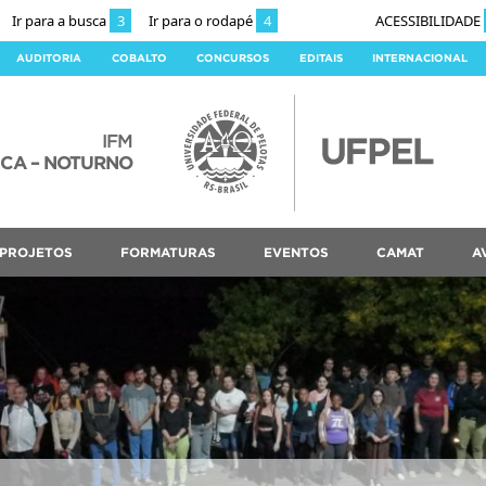
Ir para a busca
3
Ir para o rodapé
4
ACESSIBILIDADE
AUDITORIA
COBALTO
CONCURSOS
EDITAIS
INTERNACIONAL
IFM
ICA – NOTURNO
PROJETOS
FORMATURAS
EVENTOS
CAMAT
A