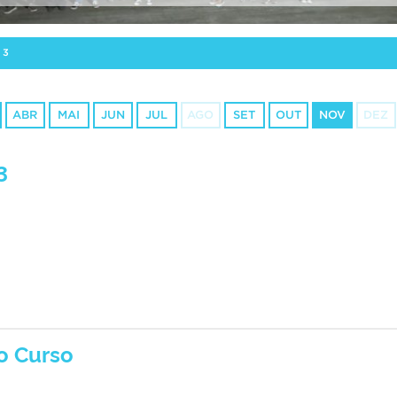
23
ABR
MAI
JUN
JUL
AGO
SET
OUT
NOV
DEZ
3
o Curso