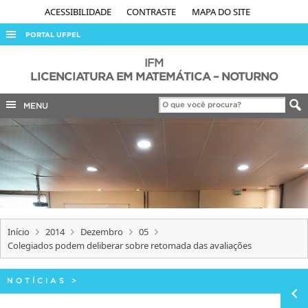
ACESSIBILIDADE
CONTRASTE
MAPA DO SITE
PORTAL UFPEL
ACESSO À INFORMAÇÃO
IFM
LICENCIATURA EM MATEMÁTICA – NOTURNO
AUDITORIA
MENU
COBALTO
CONCURSOS
EDITAIS
INTERNACIONAL
OUVIDORIA
PORTARIAS
Início
2014
Dezembro
05
Colegiados podem deliberar sobre retomada das avaliações
TELEFONES
NOTÍCIAS
>