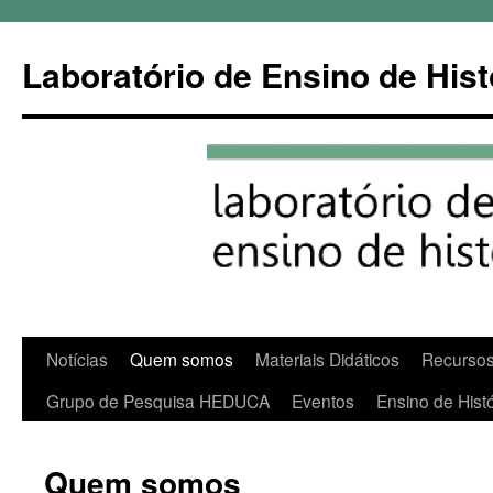
Pular
para
Laboratório de Ensino de Hist
o
conteúdo
Notícias
Quem somos
Materiais Didáticos
Recursos
Grupo de Pesquisa HEDUCA
Eventos
Ensino de Histó
Quem somos