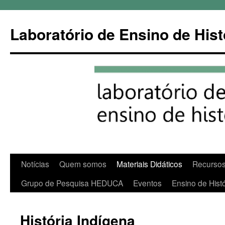
Pular
para
Laboratório de Ensino de Hist
o
conteúdo
Notícias
Quem somos
Materiais Didáticos
Recursos
Grupo de Pesquisa HEDUCA
Eventos
Ensino de Histó
História Indígena