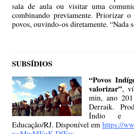
sala de aula ou visitar
uma comunid
combinando previamente
.
Priorizar o
povos, ouvindo-os diretamente. “Nada 
SUBSÍDIOS
“Povos Indíg
valorizar”
, v
min, ano 20
Derraik. Pr
Índio e d
Educação/RJ. Disponível em
https://w
v=MwMEuK-DfEw