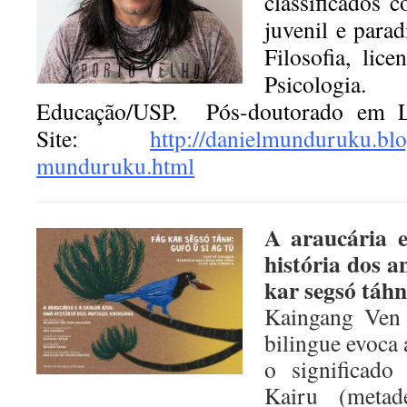
classificados c
juvenil e para
Filosofia, lic
Psicolog
Educação/USP. Pós-doutorado em Li
Site:
http://danielmunduruku.blo
munduruku.html
A araucária 
história dos a
kar segsó táhn:
Kaingang Ven 
bilingue evoca
o significad
Kairu (metad