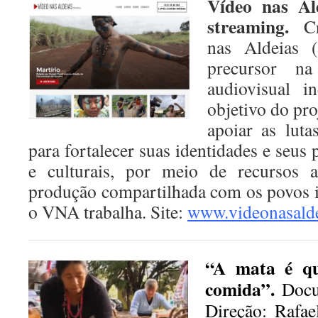
Vídeo nas Al
streaming.
Cri
nas Aldeias 
precursor n
audiovisual i
objetivo do proj
apoiar as luta
para fortalecer suas identidades e seus 
e culturais, por meio de recursos 
produção compartilhada com os povos 
o VNA trabalha. Site:
www.videonasalde
“A mata é qu
comida”.
Docu
Direção: Rafae