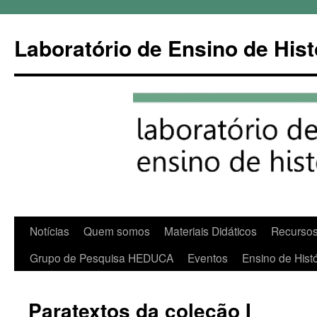
Pular
para
Laboratório de Ensino de Hist
o
conteúdo
Notícias
Quem somos
Materiais Didáticos
Recursos
Grupo de Pesquisa HEDUCA
Eventos
Ensino de Histó
Paratextos da coleção I