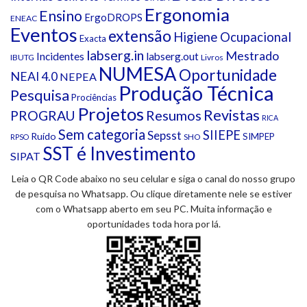
Ergonomia
Ensino
ErgoDROPS
ENEAC
Eventos
extensão
Higiene Ocupacional
Exacta
labserg.in
Mestrado
Incidentes
labserg.out
IBUTG
Livros
NUMESA
Oportunidade
NEAI 4.0
NEPEA
Produção Técnica
Pesquisa
Prociências
Projetos
Revistas
Resumos
PROGRAU
RICA
Sem categoria
SIIEPE
Sepsst
Ruído
SIMPEP
SHO
RPSO
SST é Investimento
SIPAT
Leia o QR Code abaixo no seu celular e siga o canal do nosso grupo
de pesquisa no Whatsapp. Ou clique diretamente nele se estiver
com o Whatsapp aberto em seu PC. Muita informação e
oportunidades toda hora por lá.