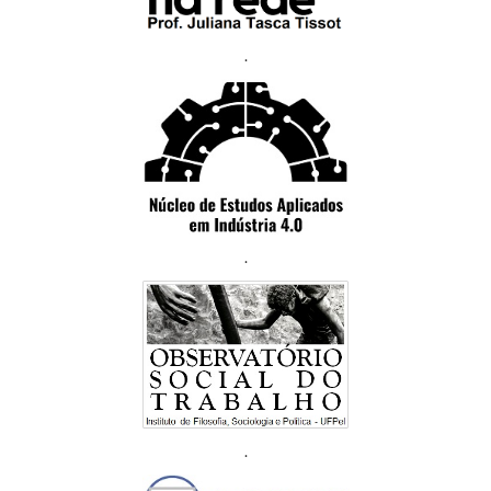
.
.
.