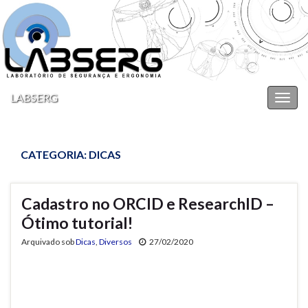
LABSERG
Alter
nave
CATEGORIA:
DICAS
Cadastro no ORCID e ResearchID –
Ótimo tutorial!
Arquivado sob
Dicas
,
Diversos
27/02/2020