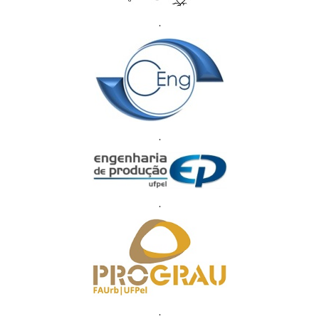
.
.
.
.