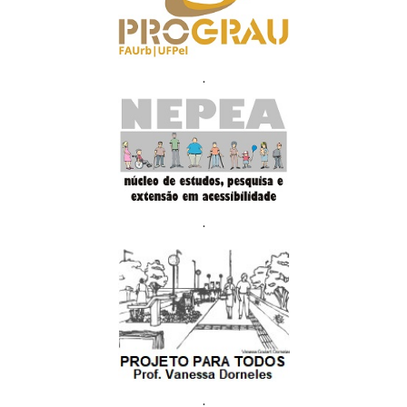
.
.
.