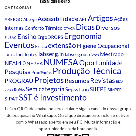
CATEGORIAS
Artigos
Acessibilidade
Ações
ABERGO
Abergo
AET
Dicas
Diversos
Internas
Conforto Térmico
CTACA
Ergonomia
Ensino
ErgoDROPS
ENEAC
Eventos
extensão
Higiene Ocupacional
Exacta
labserg.in
Mestrado
Incidentes
labserg.out
IBUTG
Livros
NUMESA
Oportunidade
NEAI 4.0
NEPEA
Produção Técnica
Pesquisa
Prociências
Projetos
Revistas
Resumos
PROGRAU
RICA
Sem categoria
SIIEPE
Sepsst
Ruído
SIMPEP
SHO
RPSO
SST é Investimento
SIPAT
Leia o QR Code abaixo no seu celular e siga o canal do nosso grupo
de pesquisa no Whatsapp. Ou clique diretamente nele se estiver
com o Whatsapp aberto em seu PC. Muita informação e
oportunidades toda hora por lá.