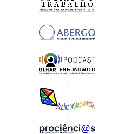
.
.
.
.