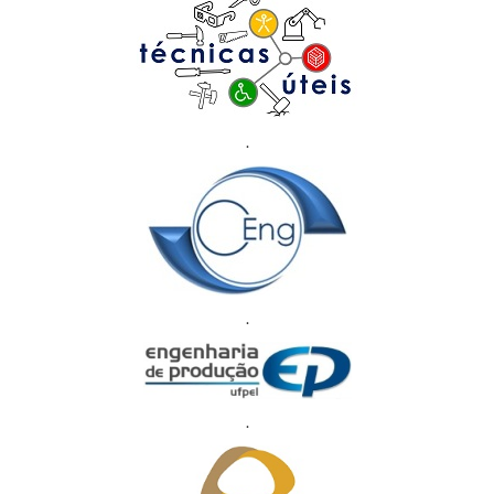
.
.
.