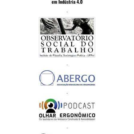
.
.
.
.