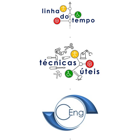
.
.
.