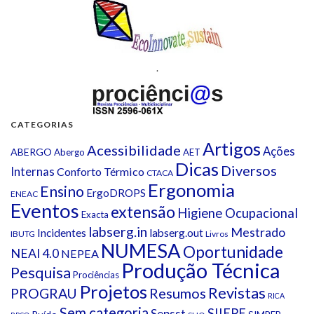
.
CATEGORIAS
Artigos
Acessibilidade
Ações
ABERGO
Abergo
AET
Dicas
Diversos
Internas
Conforto Térmico
CTACA
Ergonomia
Ensino
ErgoDROPS
ENEAC
Eventos
extensão
Higiene Ocupacional
Exacta
labserg.in
Mestrado
Incidentes
labserg.out
IBUTG
Livros
NUMESA
Oportunidade
NEAI 4.0
NEPEA
Produção Técnica
Pesquisa
Prociências
Projetos
Revistas
Resumos
PROGRAU
RICA
Sem categoria
SIIEPE
Sepsst