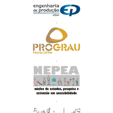
.
.
.