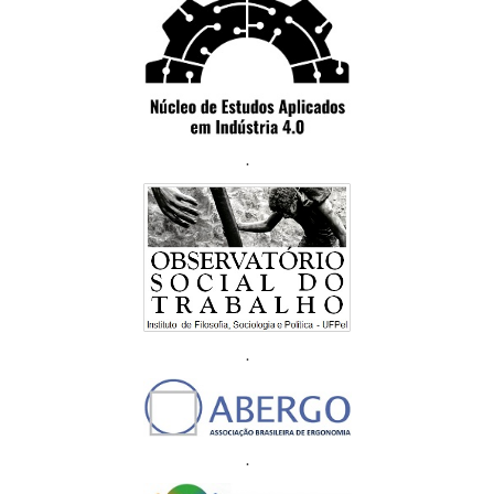
.
.
.