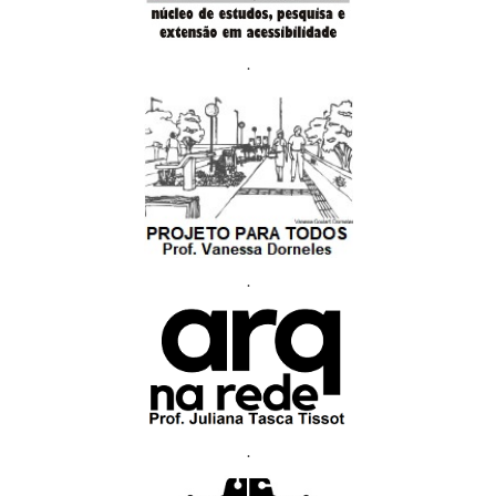
.
.
.