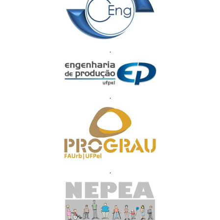
.
.
.