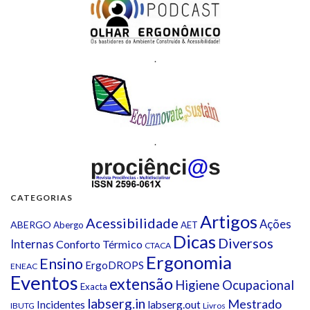
.
.
CATEGORIAS
Artigos
Acessibilidade
Ações
ABERGO
Abergo
AET
Dicas
Diversos
Internas
Conforto Térmico
CTACA
Ergonomia
Ensino
ErgoDROPS
ENEAC
Eventos
extensão
Higiene Ocupacional
Exacta
labserg.in
Mestrado
Incidentes
labserg.out
IBUTG
Livros