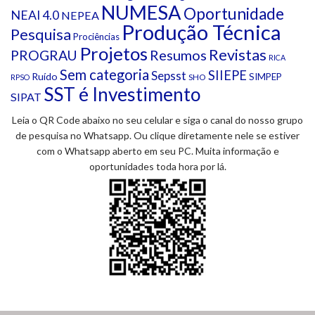
NUMESA
Oportunidade
NEAI 4.0
NEPEA
Produção Técnica
Pesquisa
Prociências
Projetos
Revistas
Resumos
PROGRAU
RICA
Sem categoria
SIIEPE
Sepsst
Ruído
SIMPEP
SHO
RPSO
SST é Investimento
SIPAT
Leia o QR Code abaixo no seu celular e siga o canal do nosso grupo
de pesquisa no Whatsapp. Ou clique diretamente nele se estiver
com o Whatsapp aberto em seu PC. Muita informação e
oportunidades toda hora por lá.